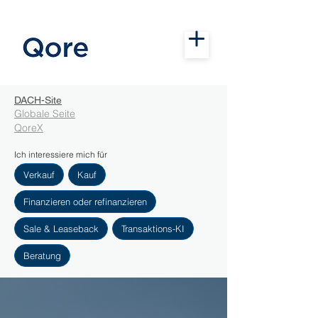
DACH-Site
Globale Seite
QoreX
Ich interessiere mich für
Verkauf
Kauf
Finanzieren oder refinanzieren
Sale & Leaseback
Transaktions-KI
Beratung