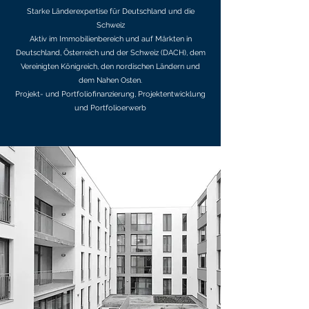
Starke Länderexpertise für Deutschland und die
Schweiz
Aktiv im Immobilienbereich und auf Märkten in
Deutschland, Österreich und der Schweiz (DACH), dem
Vereinigten Königreich, den nordischen Ländern und
dem Nahen Osten.
Projekt- und Portfoliofinanzierung, Projektentwicklung
und Portfolioerwerb